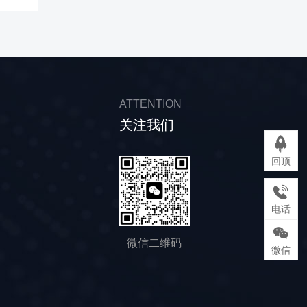
ATTENTION
关注我们
回顶
电话
微信二维码
微信