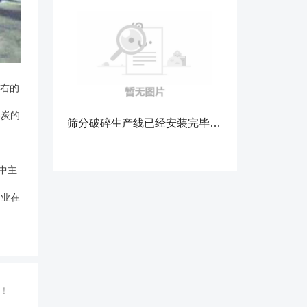
左右的
煤炭的
筛分破碎生产线已经安装完毕，调试生产中
中主
企业在
！