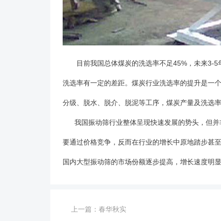
目前我国总体煤炭的洗选率不足45%，未来3-5
洗选率有一定的差距。煤炭行业洗选率的提升是一
分级、脱水、脱介、脱泥等工序，煤炭产量及洗选
我国振动筛行业整体呈现快速发展的势头，但并
要通过价格竞争，反而在行业的增长中原地踏步甚
国内大型振动筛的市场份额逐步提高，增长速度明
上一篇：
春华秋实